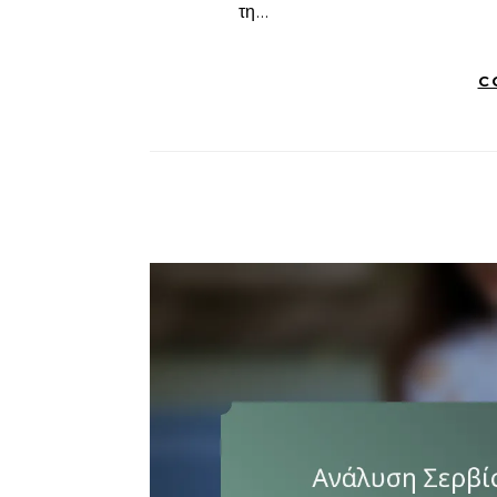
τη…
C