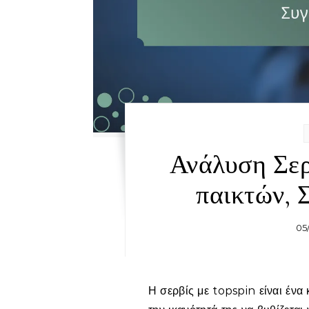
Ανάλυση Σερ
παικτών, 
05
Η σερβίς με topspin είναι ένα κρίσιμο στοιχείο στο τένις, που χαρακτηρίζεται από